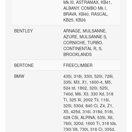
Mk III, ASTRAMAX, KB41,
ALBANY, COMBO Mk I,
BRAVA, KB40, RASCAL,
KB25, KB26
BENTLEY
ARNAGE, MULSANNE,
AZURE, MULSANNE S,
CORNICHE, TURBO,
CONTINENTAL R, S,
BROOKLANDS
BERTONE
FREECLIMBER
BMW
435i, 318i, 330i, 520i, 728i,
335i, M3, X1, 1600-4, M5,
524 td, 1802, 320i, 525i,
740d, M6, X3, 330 Xd, 318
Ti, 325 Xi, 2002 Tii, 116i,
325i, 530d, 840 Ci, Z4, Z1,
X5, 425d, 316i, 318d, 518i,
628 CSi, ALPINA, 535i, X6,
760i, 320d, 1600 Ti, 318 tds,
730i V8, 730i, 316 Ci, 335d,