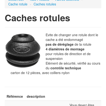
Cache rotule
»
Caches rotules
Black Jack
Caches rotules
Réparation
Diesel
Evite de changer une rotule dont le
cache a été endommagé
pas de déréglage
de la rotule
4 diamètres de montage
Fournitures
pour rotules de direction et de
d'Atelier
suspension
Elément de sécurité, vérifié au cours
du
contrôle technique
carton de 12 pièces, avec colliers nylon
Kits de
distribution
Référence
description
Vous devez êtes