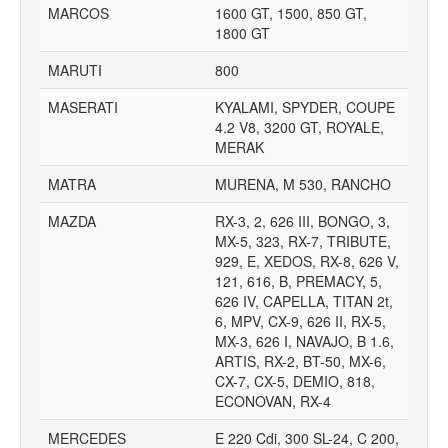
MARCOS
1600 GT, 1500, 850 GT,
1800 GT
MARUTI
800
MASERATI
KYALAMI, SPYDER, COUPE
4.2 V8, 3200 GT, ROYALE,
MERAK
MATRA
MURENA, M 530, RANCHO
MAZDA
RX-3, 2, 626 III, BONGO, 3,
MX-5, 323, RX-7, TRIBUTE,
929, E, XEDOS, RX-8, 626 V,
121, 616, B, PREMACY, 5,
626 IV, CAPELLA, TITAN 2t,
6, MPV, CX-9, 626 II, RX-5,
MX-3, 626 I, NAVAJO, B 1.6,
ARTIS, RX-2, BT-50, MX-6,
CX-7, CX-5, DEMIO, 818,
ECONOVAN, RX-4
MERCEDES
E 220 Cdi, 300 SL-24, C 200,