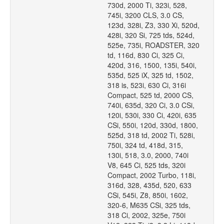
730d, 2000 Ti, 323i, 528,
745i, 3200 CLS, 3.0 CS,
123d, 328i, Z3, 330 Xi, 520d,
428i, 320 Si, 725 tds, 524d,
525e, 735i, ROADSTER, 320
td, 116d, 830 Ci, 325 Ci,
420d, 316, 1500, 135i, 540i,
535d, 525 iX, 325 td, 1502,
318 is, 523i, 630 Ci, 316i
Compact, 525 td, 2000 CS,
740i, 635d, 320 Ci, 3.0 CSi,
120i, 530i, 330 Ci, 420i, 635
CSi, 550i, 120d, 330d, 1800,
525d, 318 td, 2002 Ti, 528i,
750i, 324 td, 418d, 315,
130i, 518, 3.0, 2000, 740i
V8, 645 Ci, 525 tds, 320i
Compact, 2002 Turbo, 118i,
316d, 328, 435d, 520, 633
CSi, 545i, Z8, 850i, 1602,
320-6, M635 CSi, 325 tds,
318 Ci, 2002, 325e, 750i