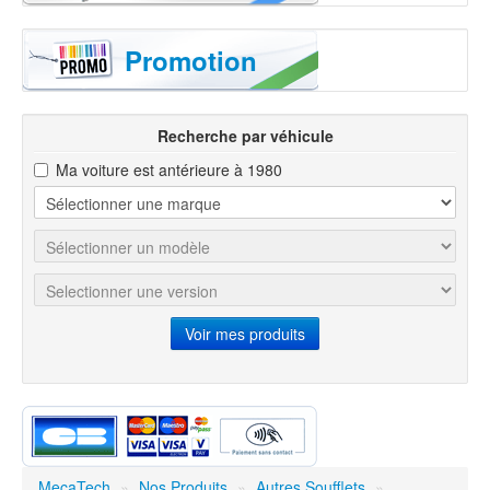
Filtration
Promotion
Joints &
Bouchons
Recherche par véhicule
Ma voiture est antérieure à 1980
Essuie-
Glaces
Bougies
Voir mes produits
Ampoules
MecaTech
»
Nos Produits
»
Autres Soufflets
»