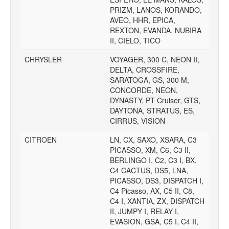
PRIZM, LANOS, KORANDO,
AVEO, HHR, EPICA,
REXTON, EVANDA, NUBIRA
II, CIELO, TICO
CHRYSLER
VOYAGER, 300 C, NEON II,
DELTA, CROSSFIRE,
SARATOGA, GS, 300 M,
CONCORDE, NEON,
DYNASTY, PT Cruiser, GTS,
DAYTONA, STRATUS, ES,
CIRRUS, VISION
CITROEN
LN, CX, SAXO, XSARA, C3
PICASSO, XM, C6, C3 II,
BERLINGO I, C2, C3 I, BX,
C4 CACTUS, DS5, LNA,
PICASSO, DS3, DISPATCH I,
C4 Picasso, AX, C5 II, C8,
C4 I, XANTIA, ZX, DISPATCH
II, JUMPY I, RELAY I,
EVASION, GSA, C5 I, C4 II,