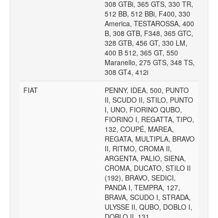
308 GTBi, 365 GTS, 330 TR,
512 BB, 512 BBi, F400, 330
America, TESTAROSSA, 400
B, 308 GTB, F348, 365 GTC,
328 GTB, 456 GT, 330 LM,
400 B 512, 365 GT, 550
Maranello, 275 GTS, 348 TS,
308 GT4, 412i
FIAT
PENNY, IDEA, 500, PUNTO
II, SCUDO II, STILO, PUNTO
I, UNO, FIORINO QUBO,
FIORINO I, REGATTA, TIPO,
132, COUPÉ, MAREA,
REGATA, MULTIPLA, BRAVO
II, RITMO, CROMA II,
ARGENTA, PALIO, SIENA,
CROMA, DUCATO, STILO II
(192), BRAVO, SEDICI,
PANDA I, TEMPRA, 127,
BRAVA, SCUDO I, STRADA,
ULYSSE II, QUBO, DOBLO I,
DOBLO II, 131,