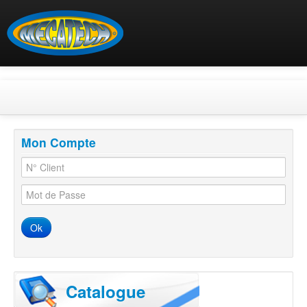
Recherche générale
Soufflets de
Cardan
Mon Compte
04 91 76 21 14
Contactez nous !
Aide?
Autres
Soufflets
Ok
Colliers
Catalogue