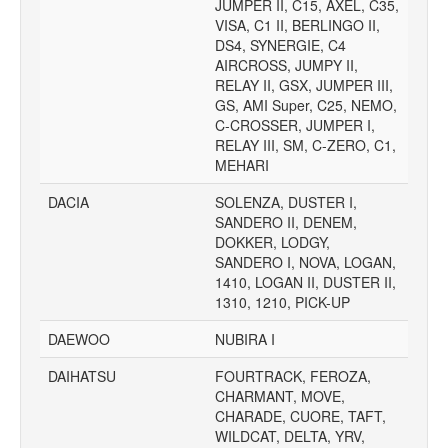
JUMPER II, C15, AXEL, C35,
VISA, C1 II, BERLINGO II,
DS4, SYNERGIE, C4
AIRCROSS, JUMPY II,
RELAY II, GSX, JUMPER III,
GS, AMI Super, C25, NEMO,
C-CROSSER, JUMPER I,
RELAY III, SM, C-ZERO, C1,
MEHARI
DACIA
SOLENZA, DUSTER I,
SANDERO II, DENEM,
DOKKER, LODGY,
SANDERO I, NOVA, LOGAN,
1410, LOGAN II, DUSTER II,
1310, 1210, PICK-UP
DAEWOO
NUBIRA I
DAIHATSU
FOURTRACK, FEROZA,
CHARMANT, MOVE,
CHARADE, CUORE, TAFT,
WILDCAT, DELTA, YRV,