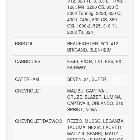
V12, 323 Ti, i3, 3.3 Li, 118d,
128i, M4, 3200 CS, 650 Ci,
2002 Touring, 325d, 850 Ci,
430d, 745d, 630 CS, 850
CSi, 1600-2, 525, 316 Ti,
2000 Tii, 324
BRISTOL
BEAUFIGHTER, 603, 412,
BRIGAND, BLENHEIM
CARBODIES
FX4S, FX4R, TX1, FX4, FX
FAIRWAY
CATERHAM
SEVEN, 21, SUPER
CHEVROLET
MALIBU, CAPTIVA I,
CRUZE, BLAZER, LUMINA,
CAPTIVA II, ORLANDO, S10,
SPRINT, NOVA
CHEVROLET/DAEWOO
REZZO, MUSSO, LEGANZA,
TACUMA, NEXIA, LACETTI,
MATIZ II (SPARK), MATIZ I,
ESPERO, LE MANS, KALOS,