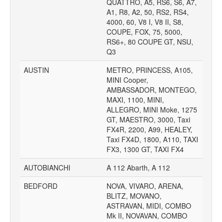
QUATTRO, A5, RS6, S6, A7,
A1, R8, A2, 50, RS2, RS4,
4000, 60, V8 I, V8 II, S8,
COUPE, FOX, 75, 5000,
RS6+, 80 COUPE GT, NSU,
Q3
AUSTIN
METRO, PRINCESS, A105,
MINI Cooper,
AMBASSADOR, MONTEGO,
MAXI, 1100, MINI,
ALLEGRO, MINI Moke, 1275
GT, MAESTRO, 3000, Taxi
FX4R, 2200, A99, HEALEY,
Taxi FX4D, 1800, A110, TAXI
FX3, 1300 GT, TAXI FX4
AUTOBIANCHI
A 112 Abarth, A 112
BEDFORD
NOVA, VIVARO, ARENA,
BLITZ, MOVANO,
ASTRAVAN, MIDI, COMBO
Mk II, NOVAVAN, COMBO