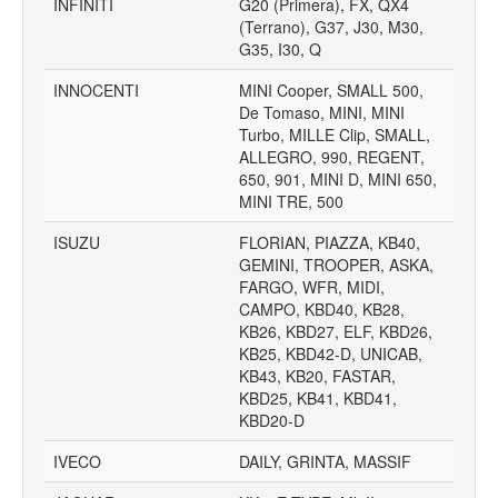
INFINITI
G20 (Primera), FX, QX4
(Terrano), G37, J30, M30,
G35, I30, Q
INNOCENTI
MINI Cooper, SMALL 500,
De Tomaso, MINI, MINI
Turbo, MILLE Clip, SMALL,
ALLEGRO, 990, REGENT,
650, 901, MINI D, MINI 650,
MINI TRE, 500
ISUZU
FLORIAN, PIAZZA, KB40,
GEMINI, TROOPER, ASKA,
FARGO, WFR, MIDI,
CAMPO, KBD40, KB28,
KB26, KBD27, ELF, KBD26,
KB25, KBD42-D, UNICAB,
KB43, KB20, FASTAR,
KBD25, KB41, KBD41,
KBD20-D
IVECO
DAILY, GRINTA, MASSIF